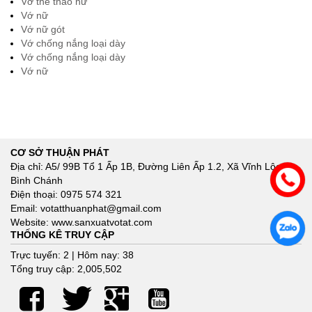
Vớ thể thao nữ
Vớ nữ
Vớ nữ gót
Vớ chống nắng loại dày
Vớ chống nắng loại dày
Vớ nữ
CƠ SỞ THUẬN PHÁT
Địa chỉ: A5/ 99B Tổ 1 Ấp 1B, Đường Liên Ấp 1.2, Xã Vĩnh Lộc A,
Bình Chánh
Điện thoại: 0975 574 321
Email: votatthuanphat@gmail.com
Website: www.sanxuatvotat.com
THỐNG KÊ TRUY CẬP
Trực tuyến: 2 | Hôm nay: 38
Tổng truy cập: 2,005,502