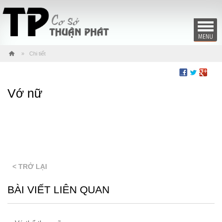
Chi tiết
Vớ nữ
< TRỞ LẠI
BÀI VIẾT LIÊN QUAN